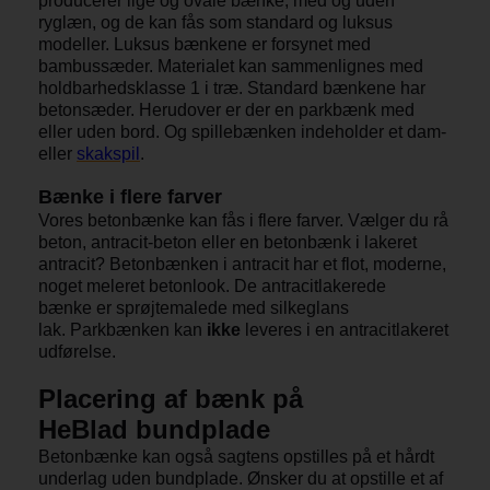
producerer lige og ovale bænke, med og uden
ryglæn, og de kan fås som standard og luksus
modeller. Luksus bænkene er forsynet med
bambussæder. Materialet kan sammenlignes med
holdbarhedsklasse 1 i træ. Standard bænkene har
betonsæder. Herudover er der en parkbænk med
eller uden bord. Og spillebænken indeholder et dam-
eller
skakspil
.
Bænke i flere farver
Vores betonbænke kan fås i flere farver. Vælger du rå
beton, antracit-beton eller en betonbænk i lakeret
antracit? Betonbænken i antracit har et flot, moderne,
noget meleret betonlook. De antracitlakerede
bænke er sprøjtemalede med silkeglans
lak. Parkbænken kan
ikke
leveres i en antracitlakeret
udførelse.
Placering af bænk på
HeBlad bundplade
Betonbænke kan også sagtens opstilles på et hårdt
underlag uden bundplade. Ønsker du at opstille et af