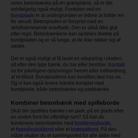
vores betonbænke på en græsplæne, så er det
selvfølgelig også muligt. Fordelen ved en
bundplade
er at undergrunden er lettere at holde ren
for ukrudt. Betonpladen er forsynet med en
skridhæmmende overflade. Den er altså ikke glat
efter regn. Betonbænkene kan opstilles direkte på
bundpladen og er så tunge, at de ikke rokker sig af
stedet.
Det er også muligt at få lavet en udsparing i pladen,
alt efter den type bænk, du har eller bestiller.
Kontakt
os for yderligere oplysninger herom eller indhentning
af et tilbud. Bundpladerne kan bestilles løst hos os.
Og vi kan også levere bænke komplet med
bundplade, både betonbænke og parkbænke
Kombiner betonbænk med spilleborde
Skal der opstilles bænke i en park, på en plads eller
en anden form for offentligt rum? Så kan du
kombinere betonbænke med
bordtennisborde
,
et
fodvolleyballbord
eller et
brætspilbord
. På den
måde skaber du et samlingssted for alle aldre med