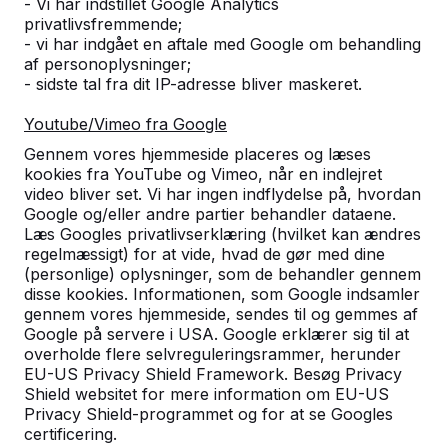
- Vi har indstillet Google Analytics
privatlivsfremmende;
- vi har indgået en aftale med Google om behandling
af personoplysninger;
- sidste tal fra dit IP-adresse bliver maskeret.
Youtube/Vimeo fra Google
Gennem vores hjemmeside placeres og læses
kookies fra YouTube og Vimeo, når en indlejret
video bliver set. Vi har ingen indflydelse på, hvordan
Google og/eller andre partier behandler dataene.
Læs Googles privatlivserklæring (hvilket kan ændres
Luksus Betonbænk
regelmæssigt) for at vide, hvad de gør med dine
(personlige) oplysninger, som de behandler gennem
DKK 9.800,00
ekskl. moms
disse kookies. Informationen, som Google indsamler
Vælg en variant:
gennem vores hjemmeside, sendes til og gemmes af
Google på servere i USA. Google erklærer sig til at
overholde flere selvreguleringsrammer, herunder
EU-US Privacy Shield Framework. Besøg Privacy
Shield websitet for mere information om EU-US
Privacy Shield-programmet og for at se Googles
Se produkt
certificering.