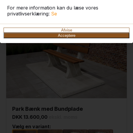
For mere information kan du læse vores
privatlivserklæring:
Se
Afvise
Acceptere
Park Bænk med Bundplade
DKK 13.600,00
ekskl. moms
Vælg en variant: