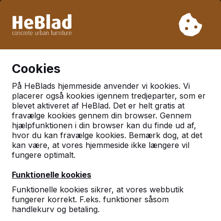
På grund af vores ferie leverer vi ikke fra uge 31 til uge 33.
Så tag venligst højde for længere leveringstider.
Vi har solgt over 30.000 borde
0
Cookies
På HeBlads hjemmeside anvender vi kookies. Vi
Kategorier
placerer også kookies igennem tredjeparter, som er
blevet aktiveret af HeBlad. Det er helt gratis at
Bænke
fravælge kookies gennem din browser. Gennem
hjælpfunktionen i din browser kan du finde ud af,
hvor du kan fravælge kookies. Bemærk dog, at det
kan være, at vores hjemmeside ikke længere vil
fungere optimalt.
Funktionelle kookies
Funktionelle kookies sikrer, at vores webbutik
fungerer korrekt. F.eks. funktioner såsom
handlekurv og betaling.