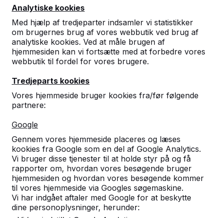
Analytiske kookies
Med hjælp af tredjeparter indsamler vi statistikker
om brugernes brug af vores webbutik ved brug af
analytiske kookies. Ved at måle brugen af
hjemmesiden kan vi fortsætte med at forbedre vores
webbutik til fordel for vores brugere.
Standard Betonbænk
DKK 8.800,00
ekskl. moms
Tredjeparts kookies
Vælg en variant:
Vores hjemmeside bruger kookies fra/før følgende
partnere:
Google
Gennem vores hjemmeside placeres og læses
Se produkt
kookies fra Google som en del af Google Analytics.
Vi bruger disse tjenester til at holde styr på og få
rapporter om, hvordan vores besøgende bruger
hjemmesiden og hvordan vores besøgende kommer
til vores hjemmeside via Googles søgemaskine.
Vi har indgået aftaler med Google for at beskytte
dine personoplysninger, herunder: