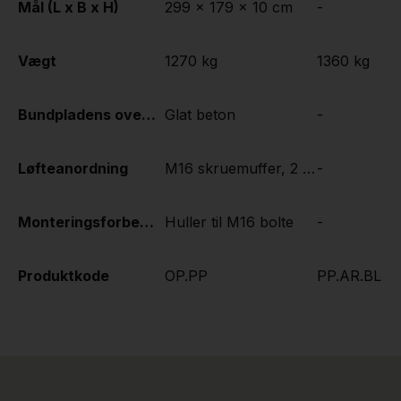
Mål (L x B x H)
299 x 179 x 10 cm
-
Vægt
1270 kg
1360 kg
Bundpladens overfladebehandling
Glat beton
-
Løfteanordning
M16 skruemuffer, 2 stk. pr. langside
-
Monteringsforberedelse
Huller til M16 bolte
-
Produktkode
OP.PP
PP.AR.BL