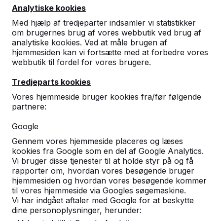
Analytiske kookies
Med hjælp af tredjeparter indsamler vi statistikker
om brugernes brug af vores webbutik ved brug af
analytiske kookies. Ved at måle brugen af
hjemmesiden kan vi fortsætte med at forbedre vores
webbutik til fordel for vores brugere.
Tredjeparts kookies
Bundplade til
Vores hjemmeside bruger kookies fra/før følgende
bordtennisbord
partnere:
45
reviews
Google
Gennem vores hjemmeside placeres og læses
DKK 10.000,00
ekskl. moms
kookies fra Google som en del af Google Analytics.
Vi bruger disse tjenester til at holde styr på og få
2. produkt og opefter for
DKK 8.400,00
pr. stk.,
16%
rapporter om, hvordan vores besøgende bruger
rabat!
hjemmesiden og hvordan vores besøgende kommer
til vores hjemmeside via Googles søgemaskine.
Farve
Vi har indgået aftaler med Google for at beskytte
dine personoplysninger, herunder: