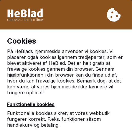
På grund af vores ferie leverer vi ikke fra uge 31 til uge 33.
Så tag venligst højde for længere leveringstider.
Vi har solgt over 30.000 borde
0
Cookies
På HeBlads hjemmeside anvender vi kookies. Vi
Bordtennisborde
placerer også kookies igennem tredjeparter, som er
blevet aktiveret af HeBlad. Det er helt gratis at
fravælge kookies gennem din browser. Gennem
hjælpfunktionen i din browser kan du finde ud af,
hvor du kan fravælge kookies. Bemærk dog, at det
kan være, at vores hjemmeside ikke længere vil
fungere optimalt.
Funktionelle kookies
Funktionelle kookies sikrer, at vores webbutik
fungerer korrekt. F.eks. funktioner såsom
handlekurv og betaling.