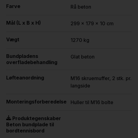
Farve
Rå beton
Mål (L x B x H)
299 x 179 x 10 cm
Vægt
1270 kg
Bundpladens
Glat beton
overfladebehandling
Løfteanordning
M16 skruemuffer, 2 stk. pr.
langside
Monteringsforberedelse
Huller til M16 bolte
Produktegenskaber
Beton bundplade til
bordtennisbord