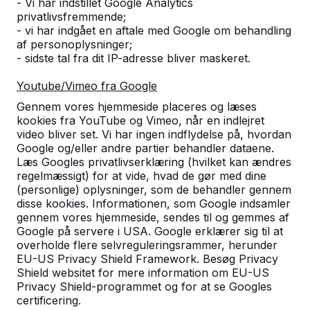
- Vi har indstillet Google Analytics
privatlivsfremmende;
Antal
- vi har indgået en aftale med Google om behandling
af personoplysninger;
- sidste tal fra dit IP-adresse bliver maskeret.
Youtube/Vimeo fra Google
Gennem vores hjemmeside placeres og læses
Tilføj til bestilling
kookies fra YouTube og Vimeo, når en indlejret
video bliver set. Vi har ingen indflydelse på, hvordan
Google og/eller andre partier behandler dataene.
Læs Googles privatlivserklæring (hvilket kan ændres
Tilføj til tilbud
regelmæssigt) for at vide, hvad de gør med dine
(personlige) oplysninger, som de behandler gennem
disse kookies. Informationen, som Google indsamler
gennem vores hjemmeside, sendes til og gemmes af
Google på servere i USA. Google erklærer sig til at
Fri levering og opstilling i Danmark.
overholde flere selvreguleringsrammer, herunder
Levering inden for 6 arbejdsuger.
EU-US Privacy Shield Framework. Besøg Privacy
Hvordan foregår leveringen?
Se video
Shield websitet for mere information om EU-US
Privacy Shield-programmet og for at se Googles
certificering.