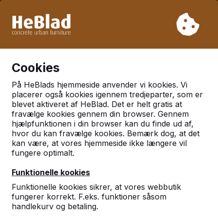
På grund af vores ferie leverer vi ikke fra uge 31 til uge 33.
Så tag venligst højde for længere leveringstider.
Vi har solgt over 30.000 borde
0
Cookies
På HeBlads hjemmeside anvender vi kookies. Vi
placerer også kookies igennem tredjeparter, som er
blevet aktiveret af HeBlad. Det er helt gratis at
Systemet har fundet
fravælge kookies gennem din browser. Gennem
hjælpfunktionen i din browser kan du finde ud af,
sider med tag
Betonnen
hvor du kan fravælge kookies. Bemærk dog, at det
Schaaktafel
kan være, at vores hjemmeside ikke længere vil
fungere optimalt.
Funktionelle kookies
Funktionelle kookies sikrer, at vores webbutik
Spilleborde
fungerer korrekt. F.eks. funktioner såsom
Spilleborde og -bænke til dam, skak, ludo,
handlekurv og betaling.
backgammon, og der findes endda et spillebord