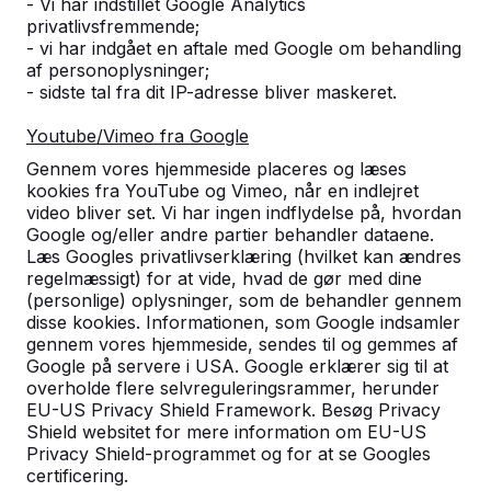
- Vi har indstillet Google Analytics
privatlivsfremmende;
- vi har indgået en aftale med Google om behandling
af personoplysninger;
Kundeservice
- sidste tal fra dit IP-adresse bliver maskeret.
Youtube/Vimeo fra Google
Kategorier
Gennem vores hjemmeside placeres og læses
kookies fra YouTube og Vimeo, når en indlejret
video bliver set. Vi har ingen indflydelse på, hvordan
Øvrige
Google og/eller andre partier behandler dataene.
Læs Googles privatlivserklæring (hvilket kan ændres
regelmæssigt) for at vide, hvad de gør med dine
(personlige) oplysninger, som de behandler gennem
disse kookies. Informationen, som Google indsamler
Generelle vilkår
|
Privatliv
gennem vores hjemmeside, sendes til og gemmes af
Google på servere i USA. Google erklærer sig til at
overholde flere selvreguleringsrammer, herunder
© 2026 HeBlad Danmark
EU-US Privacy Shield Framework. Besøg Privacy
Shield websitet for mere information om EU-US
Website designet af
GSD
Privacy Shield-programmet og for at se Googles
certificering.