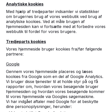
med de 3 spil i et.
Analytiske kookies
Med hjælp af tredjeparter indsamler vi statistikker
Læs mere ->
om brugernes brug af vores webbutik ved brug af
analytiske kookies. Ved at måle brugen af
hjemmesiden kan vi fortsætte med at forbedre vores
webbutik til fordel for vores brugere.
Tredjeparts kookies
Vores hjemmeside bruger kookies fra/før følgende
Kontakt
partnere:
HeBlad Danmark
Google
Diamantweg 22
5527 LC Hapert
Gennem vores hjemmeside placeres og læses
kookies fra Google som en del af Google Analytics.
Holland
Vi bruger disse tjenester til at holde styr på og få
rapporter om, hvordan vores besøgende bruger
+31 (0)497 - 36.08.08
hjemmesiden og hvordan vores besøgende kommer
info@HeBlad.dk
til vores hjemmeside via Googles søgemaskine.
Vi har indgået aftaler med Google for at beskytte
dine personoplysninger, herunder: