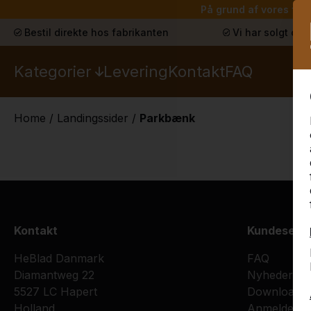
På grund af vores ferie
Bestil direkte hos fabrikanten
Vi har solgt ove
Kategorier
Levering
Kontakt
FAQ
Home
/
Landingssider
/
Parkbænk ​
Kontakt
Kundeservi
HeBlad Danmark
FAQ
Diamantweg 22
Nyheder
5527 LC Hapert
Downloads
Holland
Anmeldelse