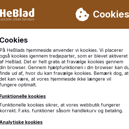
 leverer vi ikke fra uge 31 til uge 33. Så tag venligst højde for
Cookie
r 30.000 borde
Kunder vurderer HeBlad med et 9.3
Cookies
På HeBlads hjemmeside anvender vi kookies. Vi placerer
også kookies igennem tredjeparter, som er blevet aktiveret
af HeBlad. Det er helt gratis at fravælge kookies gennem
din browser. Gennem hjælpfunktionen i din browser kan d
finde ud af, hvor du kan fravælge kookies. Bemærk dog, at
det kan være, at vores hjemmeside ikke længere vil
fungere optimalt.
ce
Kategorier
Funktionelle kookies
Funktionelle kookies sikrer, at vores webbutik fungerer
Bordtennisborde
korrekt. F.eks. funktioner såsom handlekurv og betaling.
Fodvolleyballborde
Bordfodbold
Analytiske kookies
r
Spilleborde