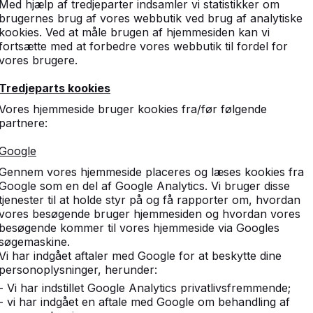
Med hjælp af tredjeparter indsamler vi statistikker om
Bordbænkesæt
brugernes brug af vores webbutik ved brug af analytiske
e spørgsmål
Bænke
kookies. Ved at måle brugen af hjemmesiden kan vi
fortsætte med at forbedre vores webbutik til fordel for
kår
Tilbehør
vores brugere.
Alt andet
Tredjeparts kookies
Vores hjemmeside bruger kookies fra/før følgende
partnere:
Google
Gennem vores hjemmeside placeres og læses kookies fra
Google som en del af Google Analytics. Vi bruger disse
tjenester til at holde styr på og få rapporter om, hvordan
vores besøgende bruger hjemmesiden og hvordan vores
besøgende kommer til vores hjemmeside via Googles
søgemaskine.
Vi har indgået aftaler med Google for at beskytte dine
personoplysninger, herunder:
- Vi har indstillet Google Analytics privatlivsfremmende;
- vi har indgået en aftale med Google om behandling af