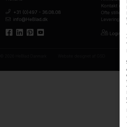
Kontakt os
+31 (0)497 - 36.08.08
Ofte stilled
info@HeBlad.dk
Leveringsvil
Logind
© 2026 HeBlad Danmark
Website designet af
GSD