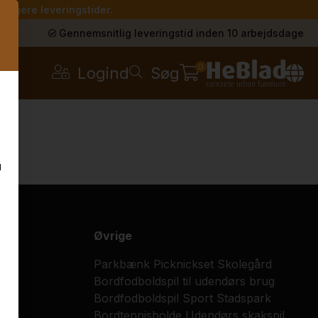
 længere leveringstider.
s
Gennemsnitlig leveringstid inden 10 arbejdsdage
0
Logind
Søg
u
Øvrige
Parkbænk ​
Picknickset
Skolegård
Bordfodboldspil til udendørs brug
Bordfodboldspil
Sport
Stadspark
Bordtennisbolde
Udendørs skakspil