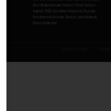
Bordbænkesæt beton
Oval beton
bænk
Blåt bordtennisbord
Runde
bordtennisborde
Beton parkbænk
Betonbænke
Generelle vilkår
Privatliv