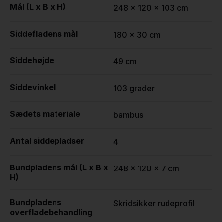
Mål (L x B x H)
248 x 120 x 103 cm
Siddefladens mål
180 x 30 cm
Siddehøjde
49 cm
Siddevinkel
103 grader
Sædets materiale
bambus
Antal siddepladser
4
Bundpladens mål (L x B x
248 x 120 x 7 cm
H)
Bundpladens
Skridsikker rudeprofil
overfladebehandling