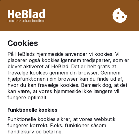
På grund af vores ferie leverer vi ikke fra uge 31 til uge 33.
Så tag venligst højde for længere leveringstider.
Vi har solgt over 30.000 borde
0
Cookies
På HeBlads hjemmeside anvender vi kookies. Vi
Bænke
placerer også kookies igennem tredjeparter, som er
blevet aktiveret af HeBlad. Det er helt gratis at
fravælge kookies gennem din browser. Gennem
hjælpfunktionen i din browser kan du finde ud af,
hvor du kan fravælge kookies. Bemærk dog, at det
kan være, at vores hjemmeside ikke længere vil
fungere optimalt.
Funktionelle kookies
Funktionelle kookies sikrer, at vores webbutik
fungerer korrekt. F.eks. funktioner såsom
handlekurv og betaling.