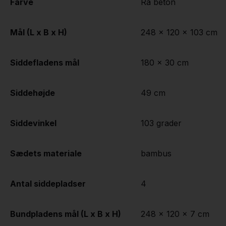
Farve
Rå beton
Mål (L x B x H)
248 x 120 x 103 cm
Siddefladens mål
180 x 30 cm
Siddehøjde
49 cm
Siddevinkel
103 grader
Sædets materiale
bambus
Antal siddepladser
4
Bundpladens mål (L x B x H)
248 x 120 x 7 cm