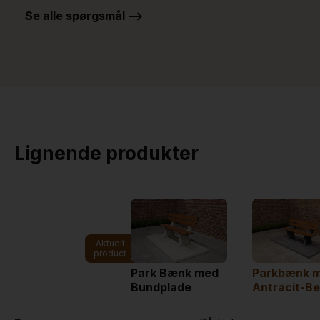
Se alle spørgsmål -->
Lignende produkter
Aktuelt
product
Park Bænk med
Parkbænk m
Bundplade
Antracit-B