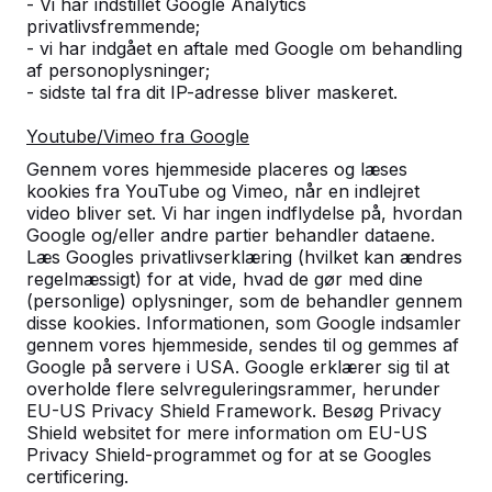
- Vi har indstillet Google Analytics
privatlivsfremmende;
Antal
- vi har indgået en aftale med Google om behandling
af personoplysninger;
- sidste tal fra dit IP-adresse bliver maskeret.
Youtube/Vimeo fra Google
Gennem vores hjemmeside placeres og læses
Tilføj til bestilling
kookies fra YouTube og Vimeo, når en indlejret
video bliver set. Vi har ingen indflydelse på, hvordan
Google og/eller andre partier behandler dataene.
Læs Googles privatlivserklæring (hvilket kan ændres
Tilføj til tilbud
regelmæssigt) for at vide, hvad de gør med dine
(personlige) oplysninger, som de behandler gennem
disse kookies. Informationen, som Google indsamler
gennem vores hjemmeside, sendes til og gemmes af
Google på servere i USA. Google erklærer sig til at
Fri levering og opstilling i Danmark.
overholde flere selvreguleringsrammer, herunder
Levering inden for 6 arbejdsuger.
EU-US Privacy Shield Framework. Besøg Privacy
Hvordan foregår leveringen?
Se video
Shield websitet for mere information om EU-US
Privacy Shield-programmet og for at se Googles
certificering.