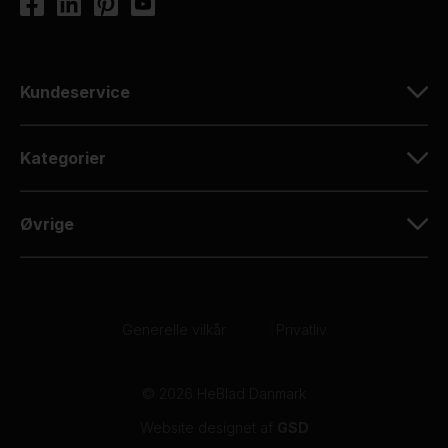
Kundeservice
Kategorier
Øvrige
Generelle vilkår
|
Privatliv
© 2026 HeBlad Danmark
Website designet af
GSD