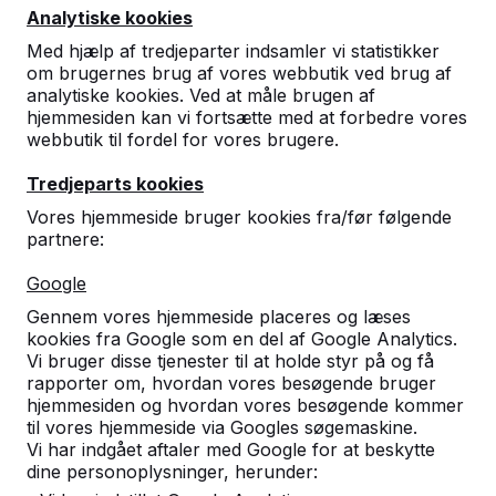
Analytiske kookies
Med hjælp af tredjeparter indsamler vi statistikker
om brugernes brug af vores webbutik ved brug af
analytiske kookies. Ved at måle brugen af
hjemmesiden kan vi fortsætte med at forbedre vores
webbutik til fordel for vores brugere.
Tredjeparts kookies
Park Bænk med
Vores hjemmeside bruger kookies fra/før følgende
Bundplade
partnere:
20
reviews
Google
Gennem vores hjemmeside placeres og læses
DKK 13.600,00
ekskl. moms
kookies fra Google som en del af Google Analytics.
Vi bruger disse tjenester til at holde styr på og få
2. produkt og opefter for
DKK 12.000,00
pr. stk.,
11%
rapporter om, hvordan vores besøgende bruger
rabat!
hjemmesiden og hvordan vores besøgende kommer
til vores hjemmeside via Googles søgemaskine.
Farve
Vi har indgået aftaler med Google for at beskytte
dine personoplysninger, herunder: