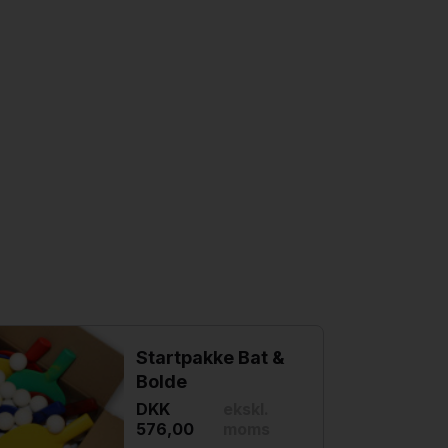
Startpakke Bat &
Bolde
DKK
ekskl.
576,00
moms