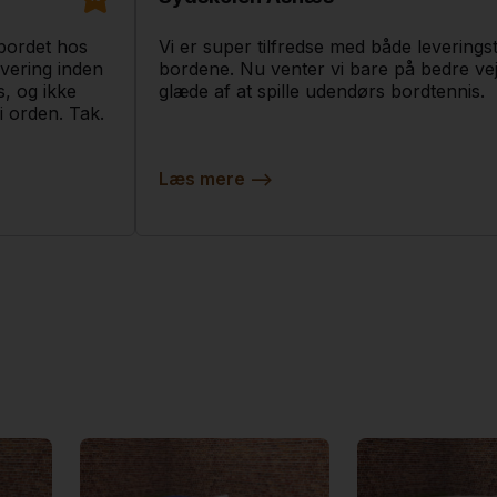
bordet hos
Vi er super tilfredse med både leveringst
evering inden
bordene. Nu venter vi bare på bedre vejr
s, og ikke
glæde af at spille udendørs bordtennis.
 i orden. Tak.
Læs mere
-->