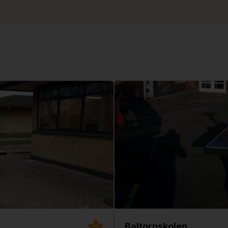
Baltorpskolen
10