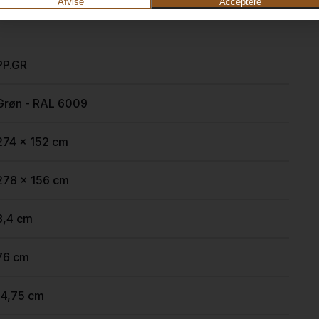
Afvise
Acceptere
PP.GR
Grøn - RAL 6009
274 x 152 cm
278 x 156 cm
8,4 cm
76 cm
14,75 cm