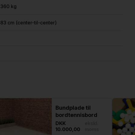
1360 kg
183 cm (center-til-center)
Bundplade til
bordtennisbord
DKK
ekskl.
10.000,00
moms