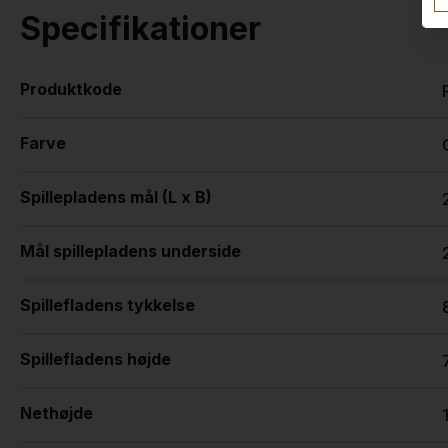
Specifikationer
Produktkode
Farve
Spillepladens mål (L x B)
Mål spillepladens underside
Spillefladens tykkelse
Spillefladens højde
Nethøjde