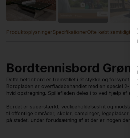
Produktoplysninger
Specifikationer
Ofte købt samtidigt
An
Bordtennisbord Grøn
Dette betonbord er fremstillet i ét stykke og forsynet 
Bordpladen er overfladebehandlet med en speciel 2-k
hvid opstregning. Spillefladen deles i to ved hjælp af et n
Bordet er superstærkt, vedligeholdelsesfrit og modstand
til offentlige områder, skoler, campinger, legepladser m.v
på stedet, under forudsætning af at der er nogen der hjæl