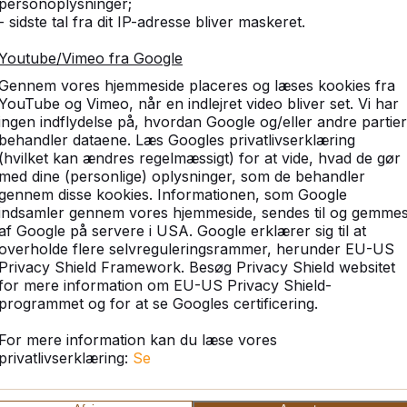
personoplysninger;
- sidste tal fra dit IP-adresse bliver maskeret.
Youtube/Vimeo fra Google
Gennem vores hjemmeside placeres og læses kookies fra
meldelser
Lignende produkter
YouTube og Vimeo, når en indlejret video bliver set. Vi har
ingen indflydelse på, hvordan Google og/eller andre partier
behandler dataene. Læs Googles privatlivserklæring
(hvilket kan ændres regelmæssigt) for at vide, hvad de gør
med dine (personlige) oplysninger, som de behandler
gennem disse kookies. Informationen, som Google
indsamler gennem vores hjemmeside, sendes til og gemme
af Google på servere i USA. Google erklærer sig til at
med både over- og underarmering.
overholde flere selvreguleringsrammer, herunder EU-US
omponentlak i farven mørkegrøn (RAL 6009) med
Privacy Shield Framework. Besøg Privacy Shield websitet
et i beton.
for mere information om EU-US Privacy Shield-
programmet og for at se Googles certificering.
sdygtigt over for vandalisme. Det gør bordet velegnet
. Prisen på bordtennisbordet er inkl. opstilling
For mere information kan du læse vores
per til.
privatlivserklæring:
Se