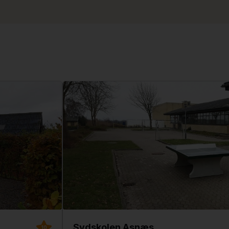
Sydskolen Asnæs
10