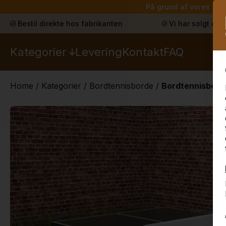
På grund af vores ferie
Bestil direkte hos fabrikanten
Vi har solgt ove
Kategorier
Levering
Kontakt
FAQ
Home
/
Kategorier
/
Bordtennisborde
/
Bordtennisbord