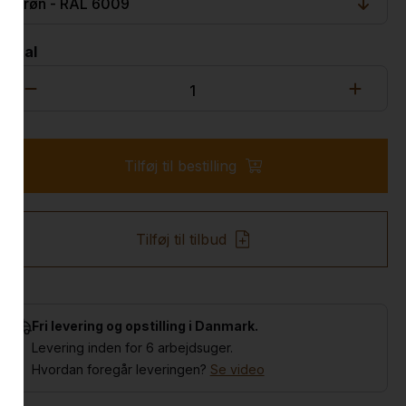
Antal
Tilføj til bestilling
Tilføj til tilbud
Fri levering og opstilling i Danmark.
Levering inden for 6 arbejdsuger.
Hvordan foregår leveringen?
Se video