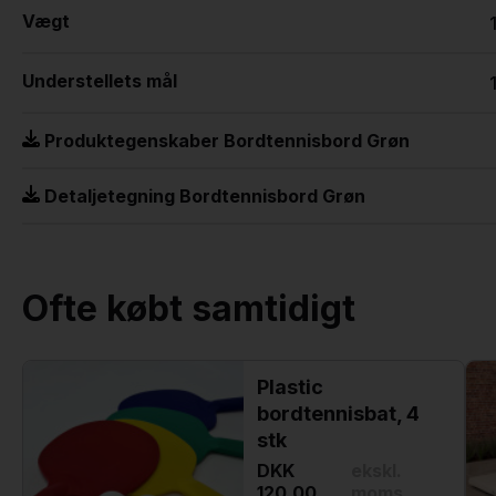
Vægt
Understellets mål
Produktegenskaber Bordtennisbord Grøn
Detaljetegning Bordtennisbord Grøn
Ofte købt samtidigt
Plastic
bordtennisbat, 4
stk
DKK
ekskl.
120,00
moms