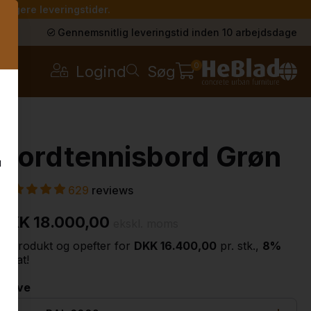
 længere leveringstider.
s
Gennemsnitlig leveringstid inden 10 arbejdsdage
0
Logind
Søg
Bordtennisbord Grøn
u
629
reviews
DKK 18.000,00
ekskl. moms
2. produkt og opefter for
DKK 16.400,00
pr. stk.,
8%
rabat!
Farve