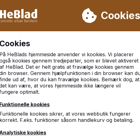
 leverer vi ikke fra uge 31 til uge 33. Så tag venligst højde for
Cookie
r 30.000 borde
Kunder vurderer HeBlad med et 9.3
Cookies
 Grøn
På HeBlads hjemmeside anvender vi kookies. Vi placerer
også kookies igennem tredjeparter, som er blevet aktiveret
af HeBlad. Det er helt gratis at fravælge kookies gennem
din browser. Gennem hjælpfunktionen i din browser kan d
finde ud af, hvor du kan fravælge kookies. Bemærk dog, at
det kan være, at vores hjemmeside ikke længere vil
fungere optimalt.
Funktionelle kookies
Funktionelle kookies sikrer, at vores webbutik fungerer
korrekt. F.eks. funktioner såsom handlekurv og betaling.
Analytiske kookies