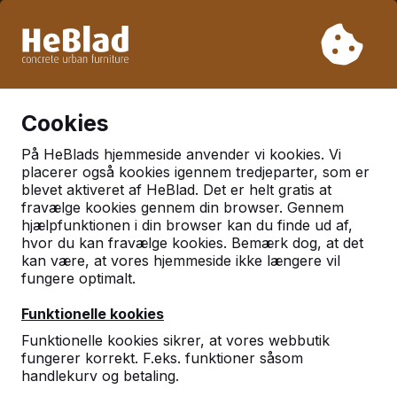
På grund af vores ferie leverer vi ikke fra uge 31 til uge 33.
Så tag venligst højde for længere leveringstider.
Vi har solgt over 30.000 borde
0
Cookies
På HeBlads hjemmeside anvender vi kookies. Vi
Kategorier
placerer også kookies igennem tredjeparter, som er
blevet aktiveret af HeBlad. Det er helt gratis at
Bordbænkesæt
fravælge kookies gennem din browser. Gennem
hjælpfunktionen i din browser kan du finde ud af,
hvor du kan fravælge kookies. Bemærk dog, at det
kan være, at vores hjemmeside ikke længere vil
fungere optimalt.
Funktionelle kookies
Funktionelle kookies sikrer, at vores webbutik
fungerer korrekt. F.eks. funktioner såsom
handlekurv og betaling.