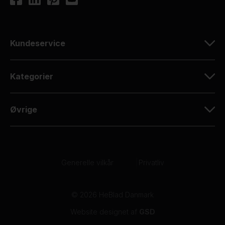
Kundeservice
Kategorier
Øvrige
Generelle vilkår
|
Privatliv
© 2026 HeBlad Danmark
Website designet af
GSD