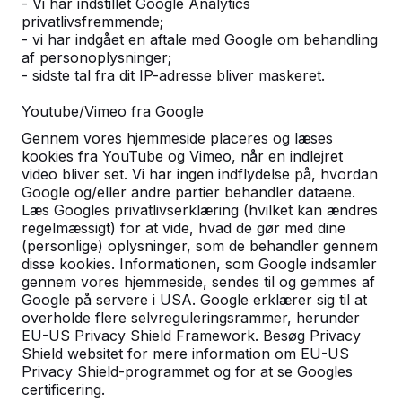
- Vi har indstillet Google Analytics
privatlivsfremmende;
- vi har indgået en aftale med Google om behandling
af personoplysninger;
- sidste tal fra dit IP-adresse bliver maskeret.
Youtube/Vimeo fra Google
Gennem vores hjemmeside placeres og læses
kookies fra YouTube og Vimeo, når en indlejret
video bliver set. Vi har ingen indflydelse på, hvordan
Google og/eller andre partier behandler dataene.
Læs Googles privatlivserklæring (hvilket kan ændres
Standard Oval Bordbænk
regelmæssigt) for at vide, hvad de gør med dine
(personlige) oplysninger, som de behandler gennem
DKK 16.800,00
ekskl. moms
disse kookies. Informationen, som Google indsamler
Vælg en variant:
gennem vores hjemmeside, sendes til og gemmes af
Google på servere i USA. Google erklærer sig til at
overholde flere selvreguleringsrammer, herunder
EU-US Privacy Shield Framework. Besøg Privacy
Shield websitet for mere information om EU-US
Privacy Shield-programmet og for at se Googles
Se produkt
certificering.