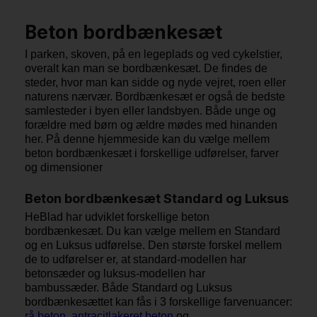
Beton bordbænkesæt
I parken, skoven, på en legeplads og ved cykelstier,
overalt kan man se bordbænkesæt. De findes de
steder, hvor man kan sidde og nyde vejret, roen eller
naturens nærvær. Bordbænkesæt er også de bedste
samlesteder i byen eller landsbyen. Både unge og
forældre med børn og ældre mødes med hinanden
her. På denne hjemmeside kan du vælge mellem
beton bordbænkesæt i forskellige udførelser, farver
og dimensioner
Beton bordbænkesæt Standard og Luksus
HeBlad har udviklet forskellige beton
bordbænkesæt. Du kan vælge mellem en Standard
og en Luksus udførelse. Den største forskel mellem
de to udførelser er, at standard-modellen har
betonsæder og luksus-modellen har
bambussæder. Både Standard og Luksus
bordbænkesættet kan fås i 3 forskellige farvenuancer:
rå beton
,
antracitlakeret beton
og