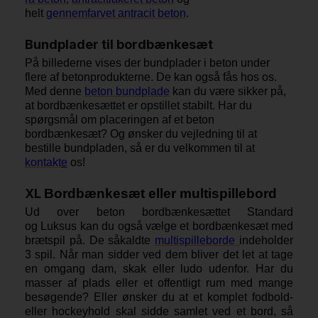
helt
gennemfarvet antracit beton
.
Bundplader til bordbænkesæt
På billederne vises der bundplader i beton under
flere af betonprodukterne. De kan også fås hos os.
Med denne
beton bundplade
kan du være sikker på,
at bordbænkesættet er opstillet stabilt. Har du
spørgsmål om placeringen af et beton
bordbænkesæt? Og ønsker du vejledning til at
bestille bundpladen, så er du velkommen til at
kontakt
e
os!
XL
Bordbænkesæt eller multispillebord
Ud over beton bordbænkesættet Standard
og Luksus kan du også vælge et bordbænkesæt med
brætspil på. De såkaldte
multispilleborde
indeholder
3 spil. Når man sidder ved dem bliver det let at tage
en omgang dam, skak eller ludo udenfor. Har du
masser af plads eller et offentligt rum med mange
besøgende? Eller ønsker du at et komplet fodbold-
eller hockeyhold skal sidde samlet ved et bord, så