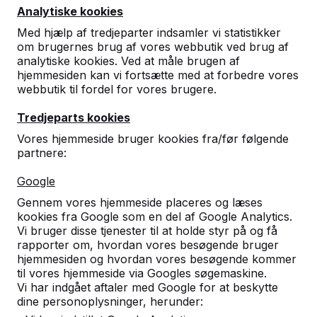
Analytiske kookies
Med hjælp af tredjeparter indsamler vi statistikker
om brugernes brug af vores webbutik ved brug af
analytiske kookies. Ved at måle brugen af
hjemmesiden kan vi fortsætte med at forbedre vores
webbutik til fordel for vores brugere.
Standard Bordbænk
DKK 16.000,00
ekskl. moms
Tredjeparts kookies
Vælg en variant:
Vores hjemmeside bruger kookies fra/før følgende
partnere:
Google
Gennem vores hjemmeside placeres og læses
Se produkt
kookies fra Google som en del af Google Analytics.
Vi bruger disse tjenester til at holde styr på og få
rapporter om, hvordan vores besøgende bruger
hjemmesiden og hvordan vores besøgende kommer
til vores hjemmeside via Googles søgemaskine.
Vi har indgået aftaler med Google for at beskytte
dine personoplysninger, herunder: