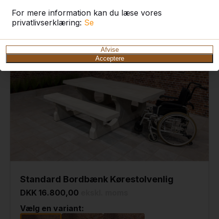
For mere information kan du læse vores
privatlivserklæring:
Se
Afvise
Acceptere
Standard Bordbænk Kørestolvenlig
DKK 16.800,00
ekskl. moms
Vælg en variant: