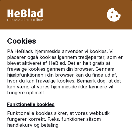
På grund af vores ferie leverer vi ikke fra uge 31 til uge 33.
Så tag venligst højde for længere leveringstider.
Vi har solgt over 30.000 borde
0
Cookies
På HeBlads hjemmeside anvender vi kookies. Vi
Multispillebord Luksus
placerer også kookies igennem tredjeparter, som er
blevet aktiveret af HeBlad. Det er helt gratis at
fravælge kookies gennem din browser. Gennem
hjælpfunktionen i din browser kan du finde ud af,
hvor du kan fravælge kookies. Bemærk dog, at det
kan være, at vores hjemmeside ikke længere vil
fungere optimalt.
Funktionelle kookies
Funktionelle kookies sikrer, at vores webbutik
fungerer korrekt. F.eks. funktioner såsom
handlekurv og betaling.