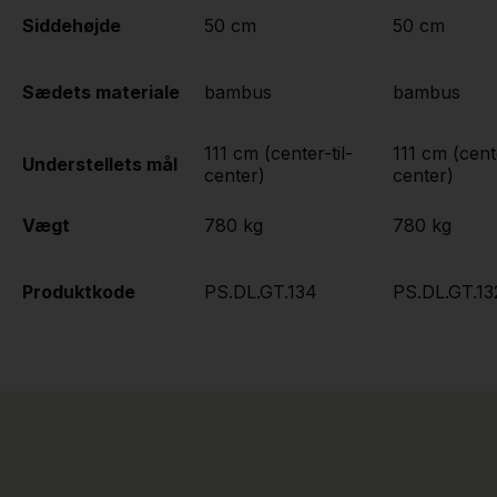
Siddehøjde
50 cm
50 cm
Sædets materiale
bambus
bambus
111 cm (center-til-
111 cm (cente
Understellets mål
center)
center)
Vægt
780 kg
780 kg
Produktkode
PS.DL.GT.134
PS.DL.GT.13