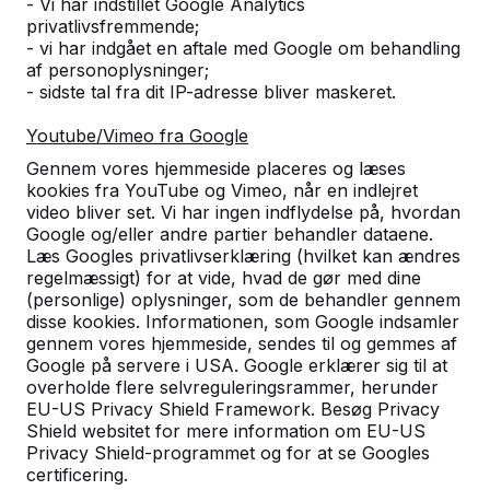
- Vi har indstillet Google Analytics
Antal
privatlivsfremmende;
- vi har indgået en aftale med Google om behandling
af personoplysninger;
- sidste tal fra dit IP-adresse bliver maskeret.
Youtube/Vimeo fra Google
Tilføj til bestilling
Gennem vores hjemmeside placeres og læses
kookies fra YouTube og Vimeo, når en indlejret
video bliver set. Vi har ingen indflydelse på, hvordan
Google og/eller andre partier behandler dataene.
Tilføj til tilbud
Læs Googles privatlivserklæring (hvilket kan ændres
regelmæssigt) for at vide, hvad de gør med dine
(personlige) oplysninger, som de behandler gennem
disse kookies. Informationen, som Google indsamler
gennem vores hjemmeside, sendes til og gemmes af
Fri levering og opstilling i Danmark.
Google på servere i USA. Google erklærer sig til at
Levering inden for 6 arbejdsuger.
overholde flere selvreguleringsrammer, herunder
Hvordan foregår leveringen?
Se video
EU-US Privacy Shield Framework. Besøg Privacy
Shield websitet for mere information om EU-US
Privacy Shield-programmet og for at se Googles
certificering.