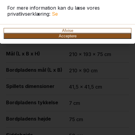
Specifikationer
For mere information kan du læse vores
privatlivserklæring:
Se
Produktkode
PS.DL.GT.134
Afvise
Acceptere
Farve
Rå beton
Mål (L x B x H)
210 x 193 x 75 cm
Bordpladens mål (L x B)
210 x 90 cm
Spillets dimensioner
41,5 x 41,5 cm
Bordpladens tykkelse
7 cm
Bordpladens højde
75 cm
Siddehøjde