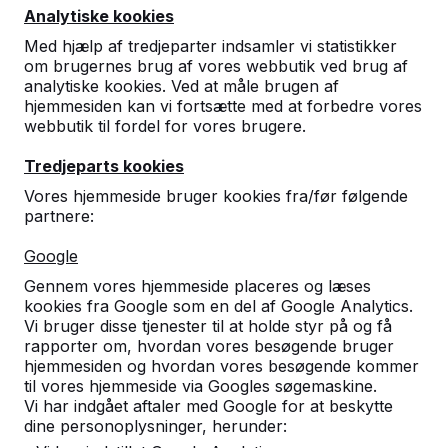
Analytiske kookies
Med hjælp af tredjeparter indsamler vi statistikker
om brugernes brug af vores webbutik ved brug af
analytiske kookies. Ved at måle brugen af
hjemmesiden kan vi fortsætte med at forbedre vores
webbutik til fordel for vores brugere.
Luksus Multi Gaming
Tredjeparts kookies
bord (1-3-4)
Vores hjemmeside bruger kookies fra/før følgende
partnere:
5
reviews
Google
DKK 30.000,00
ekskl. moms
Gennem vores hjemmeside placeres og læses
kookies fra Google som en del af Google Analytics.
2. produkt og opefter for
DKK 28.400,00
pr. stk.,
Vi bruger disse tjenester til at holde styr på og få
5%
rabat!
rapporter om, hvordan vores besøgende bruger
hjemmesiden og hvordan vores besøgende kommer
Farve
til vores hjemmeside via Googles søgemaskine.
Vi har indgået aftaler med Google for at beskytte
dine personoplysninger, herunder: