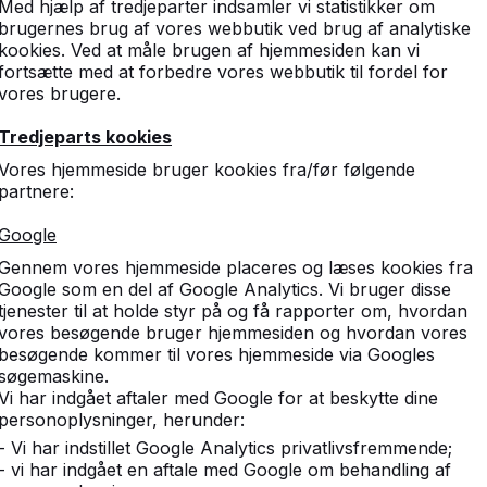
Med hjælp af tredjeparter indsamler vi statistikker om
de gæster, herunder mest pårørende og venner, hvorefter v
brugernes brug af vores webbutik ved brug af analytiske
fest.
kookies. Ved at måle brugen af hjemmesiden kan vi
fortsætte med at forbedre vores webbutik til fordel for
uur B.V.
, tak for jeres indsats og entusiasme. Og især mange 
vores brugere.
pårørende og venner, som besøgte HeBlad.
Tredjeparts kookies
t tilbageblik og indtryk af stemningen.
Vores hjemmeside bruger kookies fra/før følgende
partnere:
Google
Gennem vores hjemmeside placeres og læses kookies fra
Google som en del af Google Analytics. Vi bruger disse
tjenester til at holde styr på og få rapporter om, hvordan
vores besøgende bruger hjemmesiden og hvordan vores
besøgende kommer til vores hjemmeside via Googles
søgemaskine.
Vi har indgået aftaler med Google for at beskytte dine
personoplysninger, herunder:
- Vi har indstillet Google Analytics privatlivsfremmende;
- vi har indgået en aftale med Google om behandling af