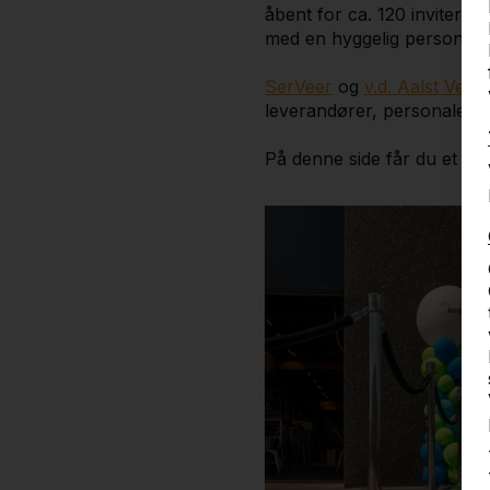
åbent for ca. 120 invitere
med en hyggelig personale
SerVeer
og
v.d. Aalst Verh
leverandører, personale, 
På denne side får du et kor