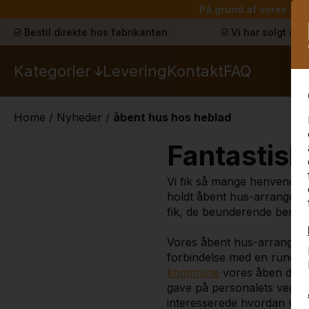
På grund af vores ferie
Bestil direkte hos fabrikanten
Vi har solgt ove
Kategorier
Levering
Kontakt
FAQ
Home
/
Nyheder
/
åbent hus hos heblad
Fantastisk
Vi fik så mange henvendels
holdt åbent hus-arrangemen
fik, de beunderende bemæ
Vores åbent hus-arrangemen
forbindelse med en rundvi
kommune
vores åben dag me
gave på personalets vegne:
interesserede hvordan vore