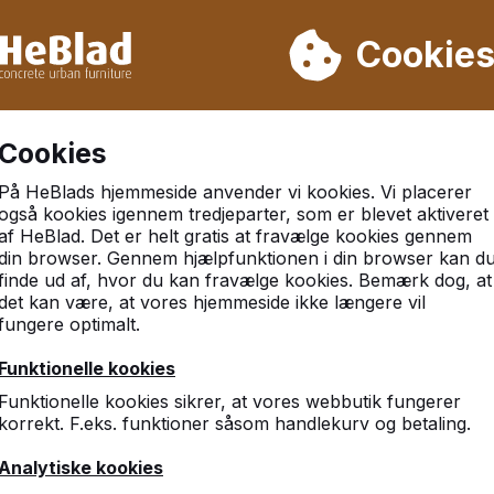
 leverer vi ikke fra uge 31 til uge 33. Så tag venligst højde for
Cookie
r 30.000 borde
Kunder vurderer HeBlad med et 9.3
Cookies
På HeBlads hjemmeside anvender vi kookies. Vi placerer
også kookies igennem tredjeparter, som er blevet aktiveret
 åbent hus hos HeBlad
af HeBlad. Det er helt gratis at fravælge kookies gennem
din browser. Gennem hjælpfunktionen i din browser kan d
finde ud af, hvor du kan fravælge kookies. Bemærk dog, at
er om at se vores nye ejendom, og åbnede derfor vores døre 
det kan være, at vores hjemmeside ikke længere vil
t for over 300 inviterede gæster. Vi nyder stadig alle de i
fungere optimalt.
rkninger og de søde ord!
Funktionelle kookies
t startede torsdag den 8. juni. Den aften tog vi imod ca
Funktionelle kookies sikrer, at vores webbutik fungerer
sning og netværksdrink. Lørdag åbnede
Hetty van der Ham
korrekt. F.eks. funktioner såsom handlekurv og betaling.
d nogle rørende ord. Det var også det rette øjeblik til at t
 et informationsbord med hans yndlingsspil Gåsespil. Vi vi
Analytiske kookies
s beton bordtennisborde, bænke og spilleborde fremstilles