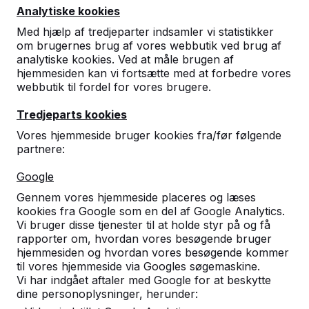
Analytiske kookies
HeBlad Danmark
Diamantweg 22
Med hjælp af tredjeparter indsamler vi statistikker
om brugernes brug af vores webbutik ved brug af
5527 LC Hapert
analytiske kookies. Ved at måle brugen af
Holland
hjemmesiden kan vi fortsætte med at forbedre vores
webbutik til fordel for vores brugere.
+31 (0)497 - 36.08.08
info@HeBlad.dk
Tredjeparts kookies
Vores hjemmeside bruger kookies fra/før følgende
partnere:
Google
Gennem vores hjemmeside placeres og læses
Kundeservice
kookies fra Google som en del af Google Analytics.
Vi bruger disse tjenester til at holde styr på og få
rapporter om, hvordan vores besøgende bruger
Kategorier
hjemmesiden og hvordan vores besøgende kommer
til vores hjemmeside via Googles søgemaskine.
Vi har indgået aftaler med Google for at beskytte
dine personoplysninger, herunder:
Øvrige