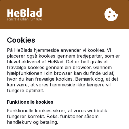
På grund af vores ferie leverer vi ikke fra uge 31 til uge 33.
Så tag venligst højde for længere leveringstider.
Vi har solgt over 30.000 borde
0
Cookies
På HeBlads hjemmeside anvender vi kookies. Vi
placerer også kookies igennem tredjeparter, som er
blevet aktiveret af HeBlad. Det er helt gratis at
fravælge kookies gennem din browser. Gennem
hjælpfunktionen i din browser kan du finde ud af,
hvor du kan fravælge kookies. Bemærk dog, at det
kan være, at vores hjemmeside ikke længere vil
Skolegård
Træ bænk
Openbare ruimte
Ovale
fungere optimalt.
Betonbank
Funktionelle kookies
Funktionelle kookies sikrer, at vores webbutik
fungerer korrekt. F.eks. funktioner såsom
handlekurv og betaling.
Kontakt