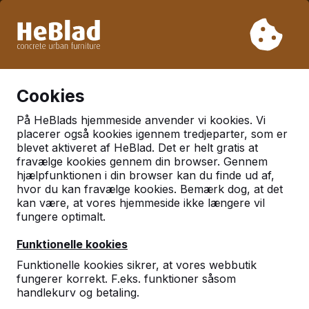
På grund af vores ferie leverer vi ikke fra uge 31 til uge 33.
Så tag venligst højde for længere leveringstider.
Vi har solgt over 30.000 borde
0
Cookies
På HeBlads hjemmeside anvender vi kookies. Vi
placerer også kookies igennem tredjeparter, som er
blevet aktiveret af HeBlad. Det er helt gratis at
fravælge kookies gennem din browser. Gennem
hjælpfunktionen i din browser kan du finde ud af,
hvor du kan fravælge kookies. Bemærk dog, at det
kan være, at vores hjemmeside ikke længere vil
fungere optimalt.
Funktionelle kookies
Kontakt
Funktionelle kookies sikrer, at vores webbutik
fungerer korrekt. F.eks. funktioner såsom
HeBlad Danmark
handlekurv og betaling.
Diamantweg 22