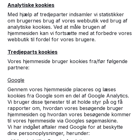
5527 LC Hapert
Analytiske kookies
Holland
Med hjælp af tredjeparter indsamler vi statistikker
om brugernes brug af vores webbutik ved brug af
+31 (0)497 - 36.08.08
analytiske kookies. Ved at måle brugen af
info@HeBlad.dk
hjemmesiden kan vi fortsætte med at forbedre vores
webbutik til fordel for vores brugere.
Tredjeparts kookies
Vores hjemmeside bruger kookies fra/før følgende
partnere:
Kundeservice
Google
Gennem vores hjemmeside placeres og læses
Kategorier
kookies fra Google som en del af Google Analytics.
Vi bruger disse tjenester til at holde styr på og få
rapporter om, hvordan vores besøgende bruger
hjemmesiden og hvordan vores besøgende kommer
Øvrige
til vores hjemmeside via Googles søgemaskine.
Vi har indgået aftaler med Google for at beskytte
dine personoplysninger, herunder: