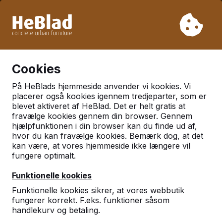
På grund af vores ferie leverer vi ikke fra uge 31 til uge 33.
Så tag venligst højde for længere leveringstider.
Vi har solgt over 30.000 borde
0
Cookies
På HeBlads hjemmeside anvender vi kookies. Vi
placerer også kookies igennem tredjeparter, som er
blevet aktiveret af HeBlad. Det er helt gratis at
fravælge kookies gennem din browser. Gennem
hjælpfunktionen i din browser kan du finde ud af,
hvor du kan fravælge kookies. Bemærk dog, at det
kan være, at vores hjemmeside ikke længere vil
fungere optimalt.
Funktionelle kookies
Kontakt
Funktionelle kookies sikrer, at vores webbutik
fungerer korrekt. F.eks. funktioner såsom
HeBlad Danmark
handlekurv og betaling.
Diamantweg 22