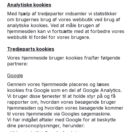
5527 LC Hapert
Analytiske kookies
Holland
Med hjælp af tredjeparter indsamler vi statistikker
om brugernes brug af vores webbutik ved brug af
+31 (0)497 - 36.08.08
analytiske kookies. Ved at måle brugen af
info@HeBlad.dk
hjemmesiden kan vi fortsætte med at forbedre vores
webbutik til fordel for vores brugere.
Tredjeparts kookies
Vores hjemmeside bruger kookies fra/før følgende
partnere:
Kundeservice
Google
Gennem vores hjemmeside placeres og læses
Kategorier
kookies fra Google som en del af Google Analytics.
Vi bruger disse tjenester til at holde styr på og få
rapporter om, hvordan vores besøgende bruger
hjemmesiden og hvordan vores besøgende kommer
Øvrige
til vores hjemmeside via Googles søgemaskine.
Vi har indgået aftaler med Google for at beskytte
dine personoplysninger, herunder: