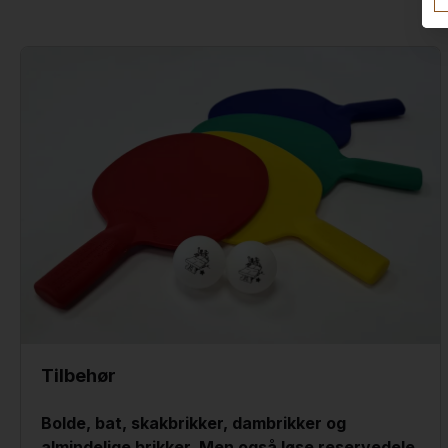
Tilbehør
Bolde, bat, skakbrikker, dambrikker og
almindelige brikker. Men også løse reservedele