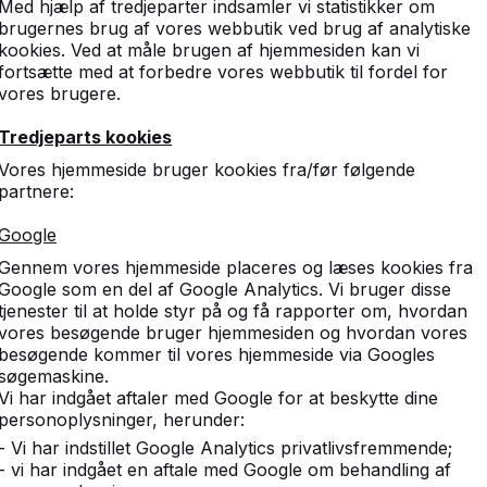
Med hjælp af tredjeparter indsamler vi statistikker om
brugernes brug af vores webbutik ved brug af analytiske
kookies. Ved at måle brugen af hjemmesiden kan vi
fortsætte med at forbedre vores webbutik til fordel for
vores brugere.
Tredjeparts kookies
Fodvolleyballborde
Vores hjemmeside bruger kookies fra/før følgende
partnere:
Fodvolleyball er en kombination af bordtennis
og fodbold. Perfekt til skolegården,
Google
campingpladsen eller det offentlige r...
Gennem vores hjemmeside placeres og læses kookies fra
Google som en del af Google Analytics. Vi bruger disse
Se kategori
tjenester til at holde styr på og få rapporter om, hvordan
vores besøgende bruger hjemmesiden og hvordan vores
besøgende kommer til vores hjemmeside via Googles
søgemaskine.
Vi har indgået aftaler med Google for at beskytte dine
personoplysninger, herunder:
- Vi har indstillet Google Analytics privatlivsfremmende;
- vi har indgået en aftale med Google om behandling af