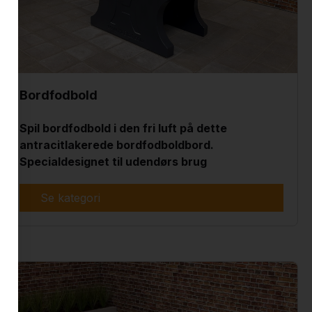
Bordfodbold
Spil bordfodbold i den fri luft på dette
antracitlakerede bordfodboldbord.
Specialdesignet til udendørs brug
Se kategori