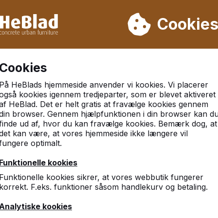
 leverer vi ikke fra uge 31 til uge 33. Så tag venligst højde for
Cookie
r 30.000 borde
Kunder vurderer HeBlad med et 9.3
Cookies
På HeBlads hjemmeside anvender vi kookies. Vi placerer
også kookies igennem tredjeparter, som er blevet aktiveret
af HeBlad. Det er helt gratis at fravælge kookies gennem
din browser. Gennem hjælpfunktionen i din browser kan d
finde ud af, hvor du kan fravælge kookies. Bemærk dog, at
det kan være, at vores hjemmeside ikke længere vil
fungere optimalt.
Funktionelle kookies
Funktionelle kookies sikrer, at vores webbutik fungerer
korrekt. F.eks. funktioner såsom handlekurv og betaling.
Analytiske kookies