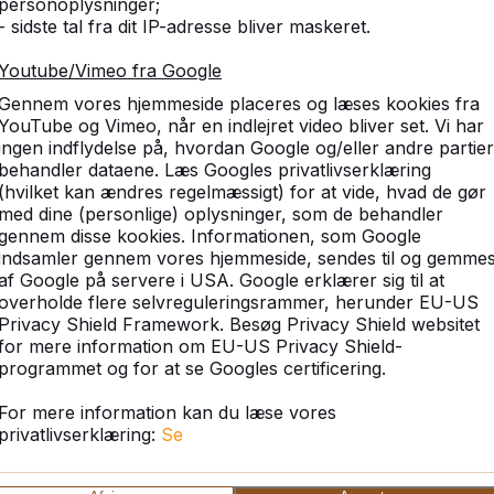
personoplysninger;
- sidste tal fra dit IP-adresse bliver maskeret.
Youtube/Vimeo fra Google
Gennem vores hjemmeside placeres og læses kookies fra
YouTube og Vimeo, når en indlejret video bliver set. Vi har
ingen indflydelse på, hvordan Google og/eller andre partier
behandler dataene. Læs Googles privatlivserklæring
(hvilket kan ændres regelmæssigt) for at vide, hvad de gør
med dine (personlige) oplysninger, som de behandler
gennem disse kookies. Informationen, som Google
Bordbænkesæt
indsamler gennem vores hjemmeside, sendes til og gemme
af Google på servere i USA. Google erklærer sig til at
Kan ikke undværes langs med vejen, i skoven
overholde flere selvreguleringsrammer, herunder EU-US
eller parken: bordbænkesættet. Vælg en
Privacy Shield Framework. Besøg Privacy Shield websitet
bæredygtig, vejrbestandig og komforta...
for mere information om EU-US Privacy Shield-
programmet og for at se Googles certificering.
For mere information kan du læse vores
privatlivserklæring:
Se
Se kategori