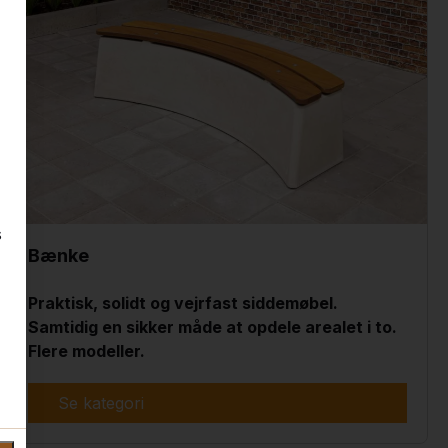
s
Bænke
Praktisk, solidt og vejrfast siddemøbel.
Samtidig en sikker måde at opdele arealet i to.
Flere modeller.
Se kategori