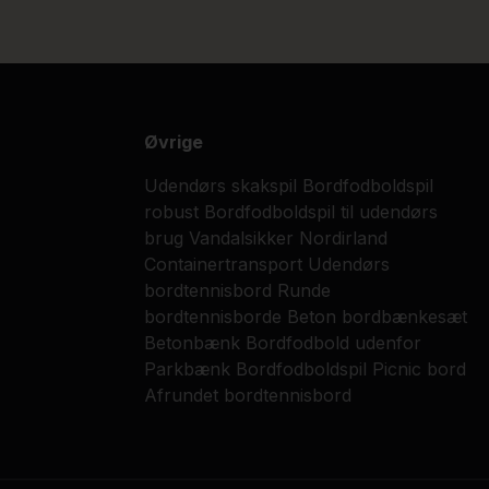
Øvrige
Udendørs skakspil
Bordfodboldspil
robust
Bordfodboldspil til udendørs
brug
Vandalsikker
Nordirland
Containertransport
Udendørs
bordtennisbord
Runde
bordtennisborde
Beton bordbænkesæt
Betonbænk
Bordfodbold udenfor
Parkbænk ​
Bordfodboldspil
Picnic bord
Afrundet bordtennisbord