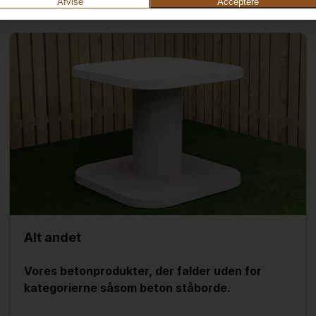
Afvise
Acceptere
Alt andet
Vores betonprodukter, der falder uden for
kategorierne såsom beton ståborde.