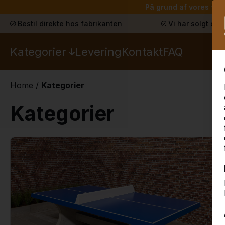
På grund af vores ferie
Bestil direkte hos fabrikanten
Vi har solgt ove
Kategorier
Levering
Kontakt
FAQ
Home
/
Kategorier
Kategorier