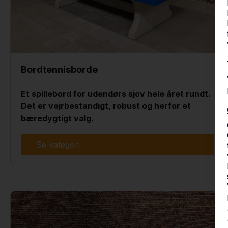
Bordtennisborde
Et spillebord for udendørs sjov hele året rundt.
Det er vejrbestandigt, robust og herfor et
bæredygtigt valg.
Se kategori