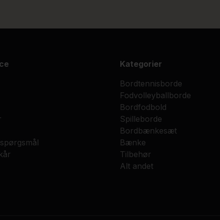
ce
Kategorier
Bordtennisborde
Fodvolleyballborde
Bordfodbold
r
Spilleborde
Bordbænkesæt
e spørgsmål
Bænke
kår
Tilbehør
Alt andet