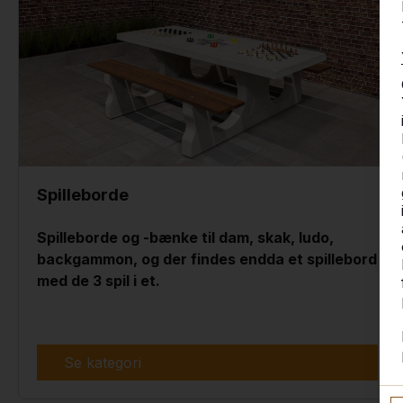
Spilleborde
Spilleborde og -bænke til dam, skak, ludo,
backgammon, og der findes endda et spillebord
med de 3 spil i et.
Se kategori