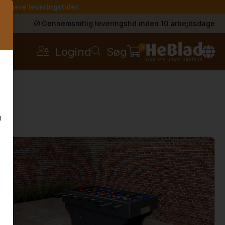
 længere leveringstider.
s
Gennemsnitlig leveringstid inden 10 arbejdsdage
0
Logind
Søg
u