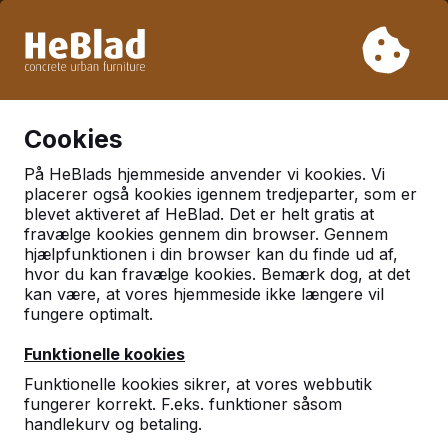
På grund af vores ferie leverer vi ikke fra uge 31 til uge 33.
Så tag venligst højde for længere leveringstider.
Vi har solgt over 30.000 borde
0
Cookies
På HeBlads hjemmeside anvender vi kookies. Vi
placerer også kookies igennem tredjeparter, som er
blevet aktiveret af HeBlad. Det er helt gratis at
fravælge kookies gennem din browser. Gennem
hjælpfunktionen i din browser kan du finde ud af,
hvor du kan fravælge kookies. Bemærk dog, at det
kan være, at vores hjemmeside ikke længere vil
fungere optimalt.
Funktionelle kookies
Kontakt
Funktionelle kookies sikrer, at vores webbutik
fungerer korrekt. F.eks. funktioner såsom
HeBlad Danmark
handlekurv og betaling.
Diamantweg 22