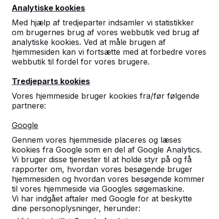
5527 LC Hapert
Analytiske kookies
Holland
Med hjælp af tredjeparter indsamler vi statistikker
om brugernes brug af vores webbutik ved brug af
+31 (0)497 - 36.08.08
analytiske kookies. Ved at måle brugen af
info@HeBlad.dk
hjemmesiden kan vi fortsætte med at forbedre vores
webbutik til fordel for vores brugere.
Tredjeparts kookies
Vores hjemmeside bruger kookies fra/før følgende
partnere:
Kundeservice
Google
Gennem vores hjemmeside placeres og læses
Kategorier
kookies fra Google som en del af Google Analytics.
Vi bruger disse tjenester til at holde styr på og få
rapporter om, hvordan vores besøgende bruger
hjemmesiden og hvordan vores besøgende kommer
Øvrige
til vores hjemmeside via Googles søgemaskine.
Vi har indgået aftaler med Google for at beskytte
dine personoplysninger, herunder: