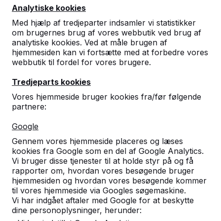
Analytiske kookies
Med hjælp af tredjeparter indsamler vi statistikker
om brugernes brug af vores webbutik ved brug af
analytiske kookies. Ved at måle brugen af
hjemmesiden kan vi fortsætte med at forbedre vores
webbutik til fordel for vores brugere.
Betonede bordtennisbord, bænker
Tredjeparts kookies
og spilautomater.
Vores hjemmeside bruger kookies fra/før følgende
Bestil direkte fra den velkendte fabrikant af
partnere:
yderst robuste spilleborde.
Se vores borde -->
Google
Gennem vores hjemmeside placeres og læses
kookies fra Google som en del af Google Analytics.
Vi bruger disse tjenester til at holde styr på og få
rapporter om, hvordan vores besøgende bruger
hjemmesiden og hvordan vores besøgende kommer
Opdag vores komplette
til vores hjemmeside via Googles søgemaskine.
sortiment
Vi har indgået aftaler med Google for at beskytte
dine personoplysninger, herunder: