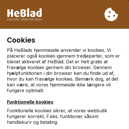
På grund af vores ferie leverer vi ikke fra uge 31 til uge 33.
Så tag venligst højde for længere leveringstider.
Vi har solgt over 30.000 borde
0
Cookies
På HeBlads hjemmeside anvender vi kookies. Vi
placerer også kookies igennem tredjeparter, som er
blevet aktiveret af HeBlad. Det er helt gratis at
fravælge kookies gennem din browser. Gennem
hjælpfunktionen i din browser kan du finde ud af,
hvor du kan fravælge kookies. Bemærk dog, at det
kan være, at vores hjemmeside ikke længere vil
fungere optimalt.
Funktionelle kookies
Funktionelle kookies sikrer, at vores webbutik
fungerer korrekt. F.eks. funktioner såsom
handlekurv og betaling.