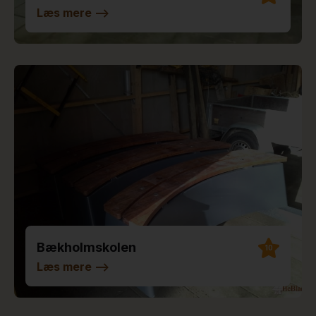
Læs mere
-->
Bækholmskolen
10
Læs mere
-->