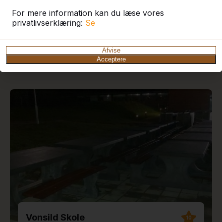
For mere information kan du læse vores
privatlivserklæring:
Se
De seneste leveringer og
Afvise
anmeldelser
Acceptere
Vonsild Skole
10