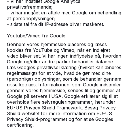
- Vi har indstillet Google Analytics
privatlivsfremmende;
- vi har indgået en aftale med Google om behandling
af personoplysninger;
- sidste tal fra dit IP-adresse bliver maskeret.
Youtube/Vimeo fra Google
Gennem vores hjemmeside placeres og læses
kookies fra YouTube og Vimeo, når en indlejret
video bliver set. Vi har ingen indflydelse på, hvordan
Bordtennisborde -->
Fodvolleyballborde 
Google og/eller andre partier behandler dataene.
Læs Googles privatlivserklæring (hvilket kan ændres
Et spillebord for udendørs sjov
Fodvolleyball er en ko
regelmæssigt) for at vide, hvad de gør med dine
hele året rundt. Det er
af bordtennis og fodbol
(personlige) oplysninger, som de behandler gennem
disse kookies. Informationen, som Google indsamler
vejrbestandigt, robust og herfor
Perfekt til skolegården,
gennem vores hjemmeside, sendes til og gemmes af
et bæredygtigt valg.
campingpladsen eller d
Google på servere i USA. Google erklærer sig til at
offentlige r...
overholde flere selvreguleringsrammer, herunder
EU-US Privacy Shield Framework. Besøg Privacy
Shield websitet for mere information om EU-US
Privacy Shield-programmet og for at se Googles
certificering.