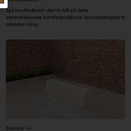
Spil bordfodbold i den fri luft på dette
antracitlakerede bordfodboldbord. Specialdesignet til
udendørs brug
Bænke -->