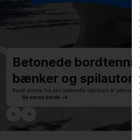
Betonede bordtennis
bænker og spilautom
Bestil direkte fra den velkendte fabrikant af yderst ro
Se vores borde -->
<-
->