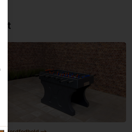
ent
s
Bordfodbold -->