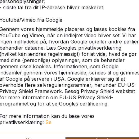
personoplysninger;
- sidste tal fra dit IP-adresse bliver maskeret.
Youtube/Vimeo fra Google
dag vores komplette sortim
Gennem vores hjemmeside placeres og læses kookies fra
YouTube og Vimeo, når en indlejret video bliver set. Vi har
ingen indflydelse på, hvordan Google og/eller andre partier
behandler dataene. Læs Googles privatlivserklæring
(hvilket kan ændres regelmæssigt) for at vide, hvad de gør
med dine (personlige) oplysninger, som de behandler
gennem disse kookies. Informationen, som Google
indsamler gennem vores hjemmeside, sendes til og gemme
af Google på servere i USA. Google erklærer sig til at
overholde flere selvreguleringsrammer, herunder EU-US
Privacy Shield Framework. Besøg Privacy Shield websitet
for mere information om EU-US Privacy Shield-
programmet og for at se Googles certificering.
For mere information kan du læse vores
privatlivserklæring:
Se
Fodvolleyballborde -->