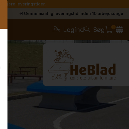
 længere leveringstider.
s
Gennemsnitlig leveringstid inden 10 arbejdsdage
0
Logind
Søg
u