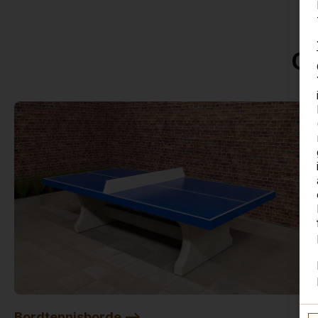
Op
Bordtennisborde -->