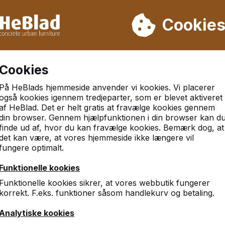
 leverer vi ikke fra uge 31 til uge 33. Så tag venligst højde for
Cookie
r 30.000 borde
Kunder vurderer HeBlad med et 9.3
Cookies
På HeBlads hjemmeside anvender vi kookies. Vi placerer
også kookies igennem tredjeparter, som er blevet aktiveret
af HeBlad. Det er helt gratis at fravælge kookies gennem
din browser. Gennem hjælpfunktionen i din browser kan d
finde ud af, hvor du kan fravælge kookies. Bemærk dog, at
det kan være, at vores hjemmeside ikke længere vil
fungere optimalt.
Funktionelle kookies
Funktionelle kookies sikrer, at vores webbutik fungerer
korrekt. F.eks. funktioner såsom handlekurv og betaling.
Analytiske kookies