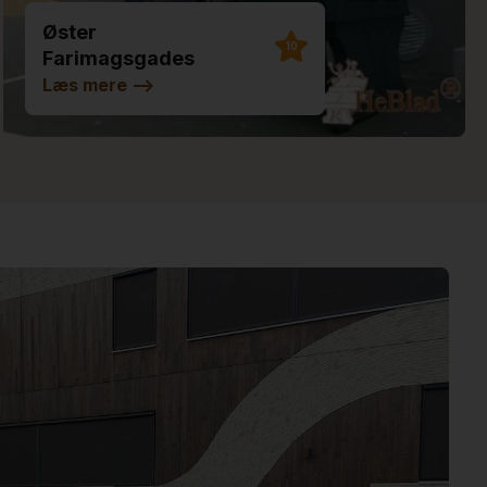
Øster
10
Farimagsgades
Skole
Læs mere
-->