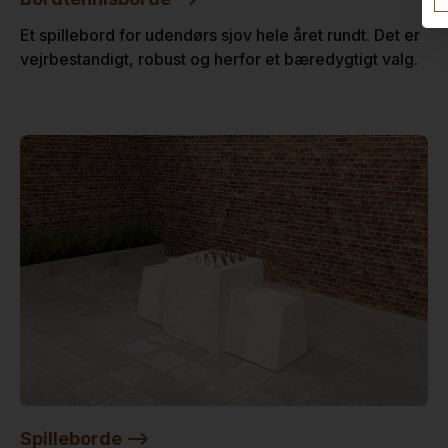
Et spillebord for udendørs sjov hele året rundt. Det er
vejrbestandigt, robust og herfor et bæredygtigt valg.
Spilleborde -->