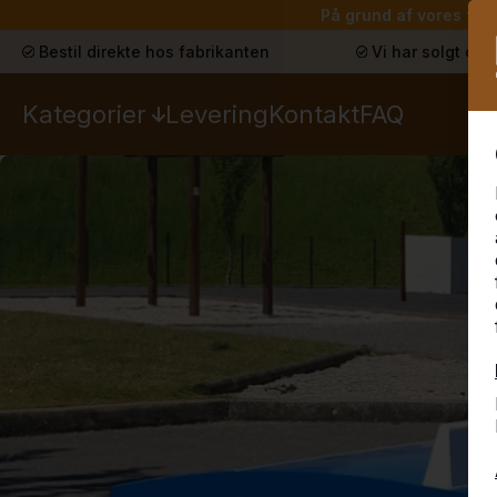
På grund af vores ferie
Bestil direkte hos fabrikanten
Vi har solgt ove
Kategorier
Levering
Kontakt
FAQ