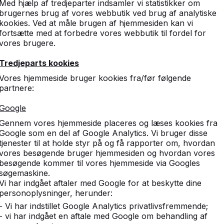
Med hjælp af tredjeparter indsamler vi statistikker om
brugernes brug af vores webbutik ved brug af analytiske
kookies. Ved at måle brugen af hjemmesiden kan vi
fortsætte med at forbedre vores webbutik til fordel for
vores brugere.
Tredjeparts kookies
Vores hjemmeside bruger kookies fra/før følgende
partnere:
bord,
Google
ater.
Gennem vores hjemmeside placeres og læses kookies fra
Google som en del af Google Analytics. Vi bruger disse
tjenester til at holde styr på og få rapporter om, hvordan
buste spilleborde.
vores besøgende bruger hjemmesiden og hvordan vores
besøgende kommer til vores hjemmeside via Googles
søgemaskine.
Vi har indgået aftaler med Google for at beskytte dine
personoplysninger, herunder:
- Vi har indstillet Google Analytics privatlivsfremmende;
- vi har indgået en aftale med Google om behandling af