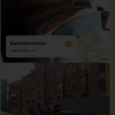
Bækholmskolen
10
Læs mere
-->