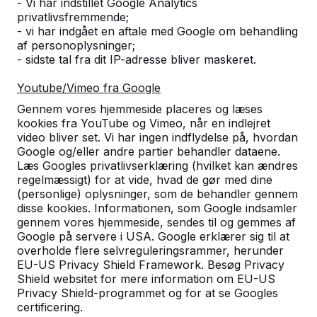
- Vi har indstillet Google Analytics
privatlivsfremmende;
- vi har indgået en aftale med Google om behandling
af personoplysninger;
- sidste tal fra dit IP-adresse bliver maskeret.
Youtube/Vimeo fra Google
Gennem vores hjemmeside placeres og læses
kookies fra YouTube og Vimeo, når en indlejret
video bliver set. Vi har ingen indflydelse på, hvordan
Bordtennisborde -->
Fodvolleyballborde 
Google og/eller andre partier behandler dataene.
Læs Googles privatlivserklæring (hvilket kan ændres
Et spillebord for udendørs sjov
Fodvolleyball er en ko
regelmæssigt) for at vide, hvad de gør med dine
hele året rundt. Det er
af bordtennis og fodbol
(personlige) oplysninger, som de behandler gennem
disse kookies. Informationen, som Google indsamler
vejrbestandigt, robust og herfor
Perfekt til skolegården,
gennem vores hjemmeside, sendes til og gemmes af
et bæredygtigt valg.
campingpladsen eller d
Google på servere i USA. Google erklærer sig til at
offentlige r...
overholde flere selvreguleringsrammer, herunder
EU-US Privacy Shield Framework. Besøg Privacy
Shield websitet for mere information om EU-US
Privacy Shield-programmet og for at se Googles
certificering.