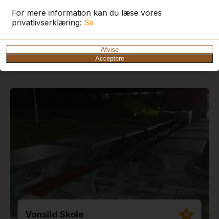
For mere information kan du læse vores
privatlivserklæring:
Se
De seneste leveringer og
Afvise
anmeldelser
Acceptere
Vonsild Skole
10