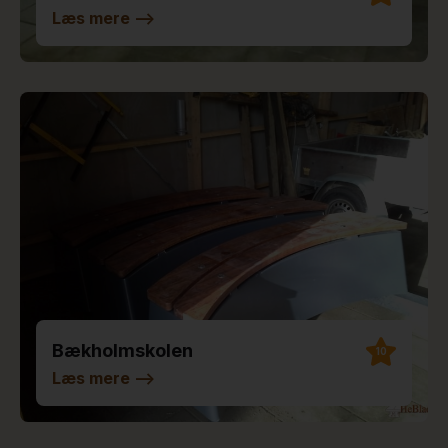
Læs mere
-->
Bækholmskolen
10
Læs mere
-->