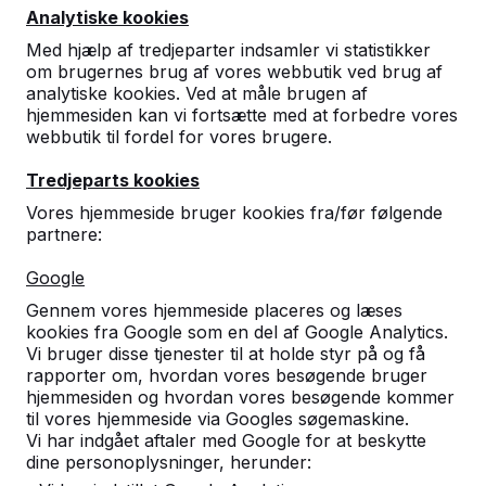
Analytiske kookies
Med hjælp af tredjeparter indsamler vi statistikker
om brugernes brug af vores webbutik ved brug af
analytiske kookies. Ved at måle brugen af
hjemmesiden kan vi fortsætte med at forbedre vores
webbutik til fordel for vores brugere.
Betonede bordtennisbord, bænker
Tredjeparts kookies
og spilautomater.
Vores hjemmeside bruger kookies fra/før følgende
Bestil direkte fra den velkendte fabrikant af
partnere:
yderst robuste spilleborde.
Se vores borde -->
Google
Gennem vores hjemmeside placeres og læses
kookies fra Google som en del af Google Analytics.
Vi bruger disse tjenester til at holde styr på og få
rapporter om, hvordan vores besøgende bruger
hjemmesiden og hvordan vores besøgende kommer
Opdag vores komplette
til vores hjemmeside via Googles søgemaskine.
sortiment
Vi har indgået aftaler med Google for at beskytte
dine personoplysninger, herunder: