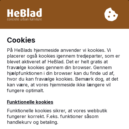
På grund af vores ferie leverer vi ikke fra uge 31 til uge 33.
Så tag venligst højde for længere leveringstider.
Vi har solgt over 30.000 borde
0
Cookies
På HeBlads hjemmeside anvender vi kookies. Vi
placerer også kookies igennem tredjeparter, som er
blevet aktiveret af HeBlad. Det er helt gratis at
fravælge kookies gennem din browser. Gennem
hjælpfunktionen i din browser kan du finde ud af,
hvor du kan fravælge kookies. Bemærk dog, at det
kan være, at vores hjemmeside ikke længere vil
fungere optimalt.
Funktionelle kookies
Funktionelle kookies sikrer, at vores webbutik
fungerer korrekt. F.eks. funktioner såsom
handlekurv og betaling.